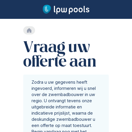
Ga naar hoofdinhoud
Hoofdpagina
Onze zwembaden
Vraag uw
Ons aanbod
Lange garantievoorwaarden
Zwembadproductie
offerte aan
Installatie
Veiligheid
Waterbehandeling
Zodra u uw gegevens heeft
ingevoerd, informeren wij u snel
Technologie
over de zwembadbouwer in uw
Monoblok zwembaden
regio. U ontvangt tevens onze
Naadloos zwembad
uitgebreide informatie en
zwembadafdekking
indicatieve prijslijst, waarna de
Verwarming
deskundige zwembadbouwer u
Tegenstroomsystemen
een offerte op maat toestuurt.
Begin vandaag nog met het